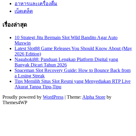
อาหารและเครื่องดื่ม
เบ็ดเตล็ด
เรื่องล่าสุด
10 Strategi Jitu Bermain Slot Wild Bandito Agar Auto
Maxwin
Latest Slot88 Game Releases You Should Know About (May
2026 Edition)
Nagahoki88: Panduan Lengkap Platform Digital yang
Banyak Dicari Tahun 2026
Spaceman Slot Recovery Guide: How to Bounce Back from
a Losing Streak
Tips Memilih Situs Slot Resmi yang Menyediakan RTP Live
Akurat Tanpa Tipu-Tipu
Proudly powered by
WordPress
|
Theme:
Alpha Store
by
Themes4WP