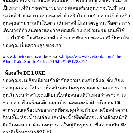
ฮันนีมูนวันครบรอบและวันเกิดเหตุการณ์สำคัญ สิ่งเหล่านี้น่าจะ
เป็นสถานที่ที่น่าจดจำบรรยากาศพิเศษเตือนคุณว่าจะไปที่ไหน
รถไฟสีฟ้าสามารถเช่าเหมาลำสำหรับโอกาสดังกล่าวได้ สำหรับ
คุณคุณสามารถเดินไปตามเส้นทางที่เป็นมาตรฐานหรือตามการ
เดินทางที่กำหนดเองและการท่องเที่ยวแบบข้ามพรมแดนที่ใช้
เวลาไม่กี่ชั่วโมงถึงหลายคืน เป็นการพักแรมของคุณนี่เป็นรถไฟ
ของคุณ เป็นความสุขของเรา
www.bluetrain.co.za
facebook:
https://www.facebook.com/The-
Blue-Train-South-Africa-519453508128872/
ห้องสวีท DE LUXE
ของคุณจะเปลี่ยนนิยามคำจำกัดความของสไตล์และชั้นเรียน
ของคุณตลอดไป จากห้องนั่งเล่นอันหรูหราและผ่อนคลายของ
คุณในระหว่างวันจะเปลี่ยนเป็นห้องนอนที่มีแสงสว่างจาง ๆ ใน
ช่วงกลางคืนพร้อมเตียงนอนที่ห่านลงและผ้าฝ้ายร้อยละ 100
จากระบบเครื่องปรับอากาศที่ควบคุมด้วยตัวเอง เครื่องทำความ
ร้อนชั้น, ห้องน้ำหินอ่อนและห้องน้ำที่ติดตั้งทอง, อ่างล้างหน้าที่
มีกลิ่นหอมและผ้าขนหนูขนาดใหญ่ที่หรูหรา, เพื่อความบันเทิง
ทางอิเล็กทรอนิกส์ที่มีให้