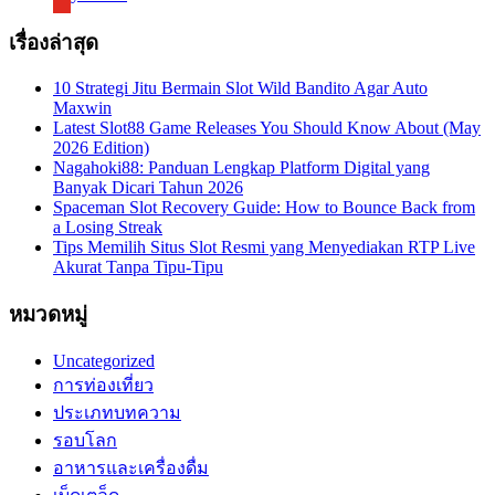
เรื่องล่าสุด
10 Strategi Jitu Bermain Slot Wild Bandito Agar Auto
Maxwin
Latest Slot88 Game Releases You Should Know About (May
2026 Edition)
Nagahoki88: Panduan Lengkap Platform Digital yang
Banyak Dicari Tahun 2026
Spaceman Slot Recovery Guide: How to Bounce Back from
a Losing Streak
Tips Memilih Situs Slot Resmi yang Menyediakan RTP Live
Akurat Tanpa Tipu-Tipu
หมวดหมู่
Uncategorized
การท่องเที่ยว
ประเภทบทความ
รอบโลก
อาหารและเครื่องดื่ม