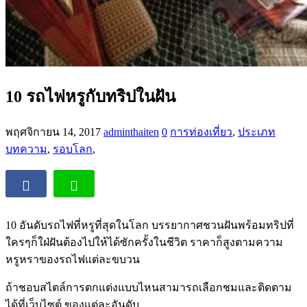
10 รถไฟหรูกับทริปในฝัน
พฤศจิกายน 14, 2017
adminthaiten
0
การท่องเที่ยว
,
ประเภท
บทความ
,
รอบโลก
,
10 อันดับรถไฟที่หรูที่สุดในโลก บรรยากาศชวนฝันพร้อมทริปที่
ใครๆก็ใฝ่ฝันต้องไปให้ได้ซักครั้งในชีวิต ราคาก็สูงตามความ
หรูหราของรถไฟแต่ละขบวน
ถ้าชอบสไตล์การตกแต่งแบบไหนสามารถเลือกชมและติดตาม
ได้ที่เว็บไซต์ ของแต่ละอันดับ