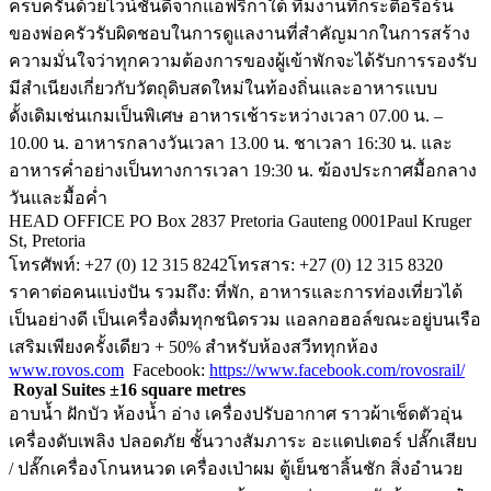
ครบครันด้วยไวน์ชั้นดีจากแอฟริกาใต้ ทีมงานที่กระตือรือร้น
ของพ่อครัวรับผิดชอบในการดูแลงานที่สำคัญมากในการสร้าง
ความมั่นใจว่าทุกความต้องการของผู้เข้าพักจะได้รับการรองรับ
มีสำเนียงเกี่ยวกับวัตถุดิบสดใหม่ในท้องถิ่นและอาหารแบบ
ดั้งเดิมเช่นเกมเป็นพิเศษ อาหารเช้าระหว่างเวลา 07.00 น. –
10.00 น. อาหารกลางวันเวลา 13.00 น. ชาเวลา 16:30 น. และ
อาหารค่ำอย่างเป็นทางการเวลา 19:30 น. ฆ้องประกาศมื้อกลาง
วันและมื้อค่ำ
HEAD OFFICE PO Box 2837 Pretoria Gauteng 0001Paul Kruger
St, Pretoria
โทรศัพท์: +27 (0) 12 315 8242โทรสาร: +27 (0) 12 315 8320
ราคาต่อคนแบ่งปัน รวมถึง: ที่พัก, อาหารและการท่องเที่ยวได้
เป็นอย่างดี เป็นเครื่องดื่มทุกชนิดรวม แอลกอฮอล์ขณะอยู่บนเรือ
เสริมเพียงครั้งเดียว + 50% สำหรับห้องสวีททุกห้อง
www.rovos.com
Facebook:
https://www.facebook.com/rovosrail/
Royal Suites ±16 square metres
อาบน้ำ ฝักบัว ห้องน้ำ อ่าง เครื่องปรับอากาศ ราวผ้าเช็ดตัวอุ่น
เครื่องดับเพลิง ปลอดภัย ชั้นวางสัมภาระ อะแดปเตอร์ ปลั๊กเสียบ
/ ปลั๊กเครื่องโกนหนวด เครื่องเป่าผม ตู้เย็นชาลิ้นชัก สิ่งอำนวย