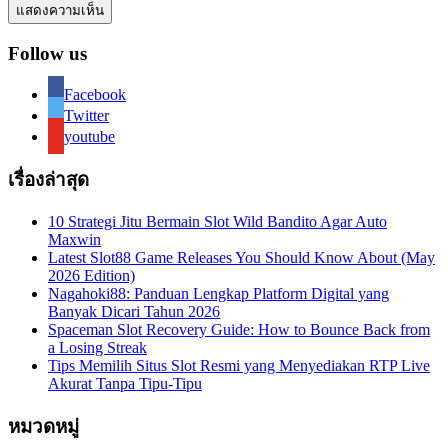
Follow us
Facebook
Twitter
youtube
เรื่องล่าสุด
10 Strategi Jitu Bermain Slot Wild Bandito Agar Auto
Maxwin
Latest Slot88 Game Releases You Should Know About (May
2026 Edition)
Nagahoki88: Panduan Lengkap Platform Digital yang
Banyak Dicari Tahun 2026
Spaceman Slot Recovery Guide: How to Bounce Back from
a Losing Streak
Tips Memilih Situs Slot Resmi yang Menyediakan RTP Live
Akurat Tanpa Tipu-Tipu
หมวดหมู่