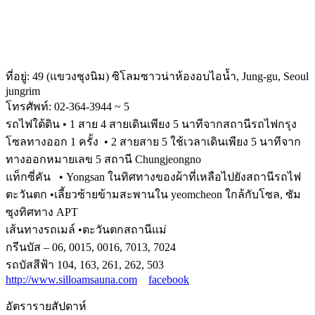
ที่อยู่: 49 (แขวงชุงนิม) ซิโลมซาวน่าห้องอบไอน้ำ, Jung-gu, Seoul
jungrim
โทรศัพท์: 02-364-3944 ~ 5
รถไฟใต้ดิน • 1 สาย 4 สายเดินเพียง 5 นาทีจากสถานีรถไฟกรุง
โซลทางออก 1 ครั้ง
• 2 สายสาย 5 ใช้เวลาเดินเพียง 5 นาทีจาก
ทางออกหมายเลข 5 สถานี Chungjeongno
แท็กซี่คัน • Yongsan ในทิศทางของผ้าที่เหลือไปยังสถานีรถไฟ
ตะวันตก
•เลี้ยวซ้ายข้ามสะพานใน yeomcheon ใกล้กับโซล, ซัม
ซุงทิศทาง APT
เส้นทางรถเมล์ •ตะวันตกสถานีแม่
กรีนบัส – 06, 0015, 0016, 7013, 7024
รถบัสสีฟ้า 104, 163, 261, 262, 503
http://www.silloamsauna.com
facebook
อัตรารายสัปดาห์