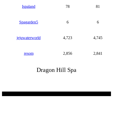
Ispaland
78
81
Spagarden5
6
6
jejuwaterworld
4,723
4,745
resom
2,856
2,841
Dragon Hill Spa