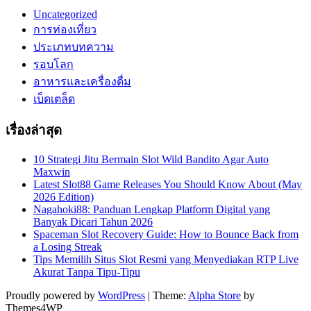
Uncategorized
การท่องเที่ยว
ประเภทบทความ
รอบโลก
อาหารและเครื่องดื่ม
เบ็ดเตล็ด
เรื่องล่าสุด
10 Strategi Jitu Bermain Slot Wild Bandito Agar Auto
Maxwin
Latest Slot88 Game Releases You Should Know About (May
2026 Edition)
Nagahoki88: Panduan Lengkap Platform Digital yang
Banyak Dicari Tahun 2026
Spaceman Slot Recovery Guide: How to Bounce Back from
a Losing Streak
Tips Memilih Situs Slot Resmi yang Menyediakan RTP Live
Akurat Tanpa Tipu-Tipu
Proudly powered by
WordPress
|
Theme:
Alpha Store
by
Themes4WP